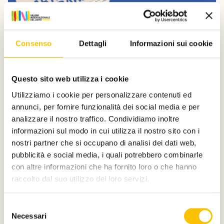
Consenso
Dettagli
Informazioni sui cookie
Dal Salone
Questo sito web utilizza i cookie
Donatella Di Pietrantonio e Nicola
Utilizziamo i cookie per personalizzare contenuti ed
Lagioia a Carte da decifrare
annunci, per fornire funzionalità dei social media e per
Domenica 12 e sabato 18 luglio, la Collezione La Gaia e il
analizzare il nostro traffico. Condividiamo inoltre
Parco Museo dell’Ingenio a Busca (CN) ospitano la
informazioni sul modo in cui utilizza il nostro sito con i
nona edizione della rassegna di letteratura e musica
nostri partner che si occupano di analisi dei dati web,
dal vivo organizzata da Fondazione Artea.
pubblicità e social media, i quali potrebbero combinarle
Leggi qui
con altre informazioni che ha fornito loro o che hanno
raccolto dal suo utilizzo dei loro servizi.
Selezione
Necessari
del