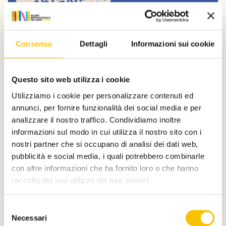
Consenso
Dettagli
Informazioni sui cookie
Dal Salone
Questo sito web utilizza i cookie
Donatella Di Pietrantonio e Nicola
Utilizziamo i cookie per personalizzare contenuti ed
Lagioia a Carte da decifrare
annunci, per fornire funzionalità dei social media e per
Domenica 12 e sabato 18 luglio, la Collezione La Gaia e il
analizzare il nostro traffico. Condividiamo inoltre
Parco Museo dell’Ingenio a Busca (CN) ospitano la
informazioni sul modo in cui utilizza il nostro sito con i
nona edizione della rassegna di letteratura e musica
nostri partner che si occupano di analisi dei dati web,
dal vivo organizzata da Fondazione Artea.
pubblicità e social media, i quali potrebbero combinarle
Leggi qui
con altre informazioni che ha fornito loro o che hanno
raccolto dal suo utilizzo dei loro servizi.
Selezione
Necessari
del