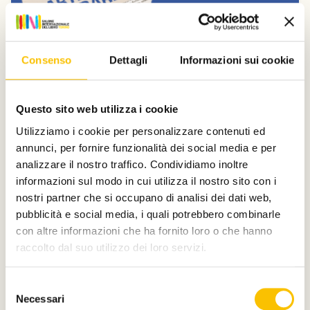
Consenso
Dettagli
Informazioni sui cookie
Dal Salone
Questo sito web utilizza i cookie
Donatella Di Pietrantonio e Nicola
Utilizziamo i cookie per personalizzare contenuti ed
Lagioia a Carte da decifrare
annunci, per fornire funzionalità dei social media e per
Domenica 12 e sabato 18 luglio, la Collezione La Gaia e il
analizzare il nostro traffico. Condividiamo inoltre
Parco Museo dell’Ingenio a Busca (CN) ospitano la
informazioni sul modo in cui utilizza il nostro sito con i
nona edizione della rassegna di letteratura e musica
nostri partner che si occupano di analisi dei dati web,
dal vivo organizzata da Fondazione Artea.
pubblicità e social media, i quali potrebbero combinarle
Leggi qui
con altre informazioni che ha fornito loro o che hanno
raccolto dal suo utilizzo dei loro servizi.
Selezione
Necessari
del