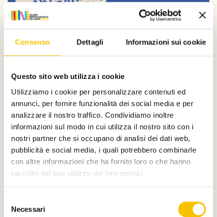
Consenso
Dettagli
Informazioni sui cookie
Dal Salone
Questo sito web utilizza i cookie
Donatella Di Pietrantonio e Nicola
Utilizziamo i cookie per personalizzare contenuti ed
Lagioia a Carte da decifrare
annunci, per fornire funzionalità dei social media e per
Domenica 12 e sabato 18 luglio, la Collezione La Gaia e il
analizzare il nostro traffico. Condividiamo inoltre
Parco Museo dell’Ingenio a Busca (CN) ospitano la
informazioni sul modo in cui utilizza il nostro sito con i
nona edizione della rassegna di letteratura e musica
nostri partner che si occupano di analisi dei dati web,
dal vivo organizzata da Fondazione Artea.
pubblicità e social media, i quali potrebbero combinarle
Leggi qui
con altre informazioni che ha fornito loro o che hanno
raccolto dal suo utilizzo dei loro servizi.
Selezione
Necessari
del