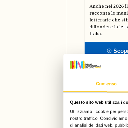
Anche nel 2026 i
racconta le mani
letterarie che s
diffondere la let
Italia.
Scopr
Consenso
News dal Sal
Questo sito web utilizza i c
Utilizziamo i cookie per perso
nostro traffico. Condividiamo 
di analisi dei dati web, pubbl