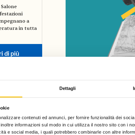
l Salone
festazioni
i impegnano a
teratura in tutta
i di più
Dettagli
one
ookie
nalizzare contenuti ed annunci, per fornire funzionalità dei socia
inoltre informazioni sul modo in cui utilizza il nostro sito con i 
icità e social media, i quali potrebbero combinarle con altre inform