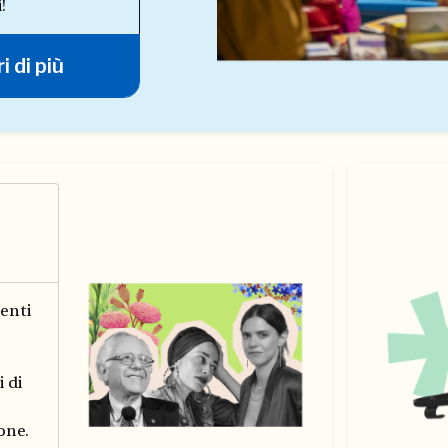
!
i di più
enti
i di
one.