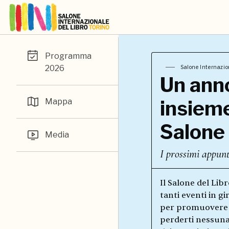
Programma
2026
Salone Internazion
Un ann
insieme
Mappa
Salone
Media
I prossimi appun
Il Salone del Lib
tanti eventi in gir
per promuovere l
perderti nessuna 