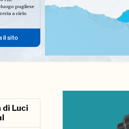
oluogo pugliese
reria a cielo
 il sito
 di Luci
al