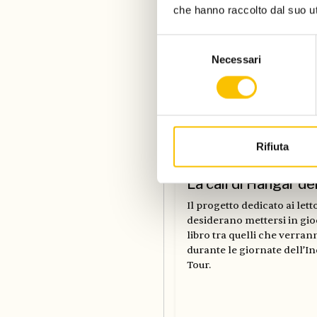
che hanno raccolto dal suo uti
Selezione
Necessari
del
consenso
Rifiuta
Dal Salone
La call di Hangar de
Il progetto dedicato ai let
desiderano mettersi in gio
libro tra quelli che verran
durante le giornate dell’
Tour.