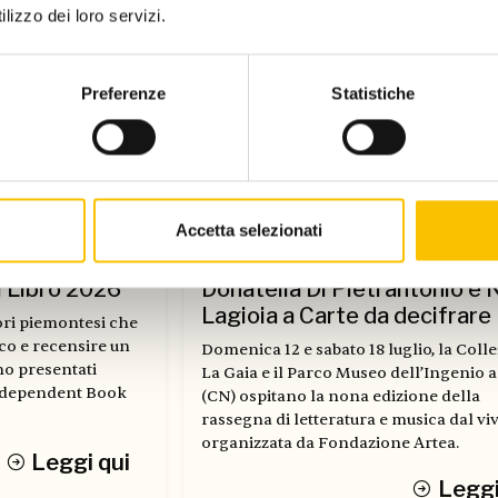
lizzo dei loro servizi.
Preferenze
Statistiche
Accetta selezionati
Dal Salone
l Libro 2026
Donatella Di Pietrantonio e 
Lagioia a Carte da decifrare
tori piemontesi che
co e recensire un
Domenica 12 e sabato 18 luglio, la Coll
no presentati
La Gaia e il Parco Museo dell’Ingenio 
Independent Book
(CN) ospitano la nona edizione della
rassegna di letteratura e musica dal vi
organizzata da Fondazione Artea.
Leggi qui
Leggi