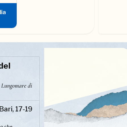
dia
del
i Lungomare di
Bari, 17-19
io che