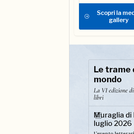
Scopri la me
gallery
Le trame 
mondo
La VI edizione d
libri
Muraglia di 
luglio 2026
L'evento letterar