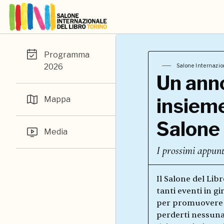
Programma
2026
Salone Internazion
Un ann
insieme
Mappa
Salone
Media
I prossimi appun
Il Salone del Lib
tanti eventi in gir
per promuovere l
perderti nessuna 