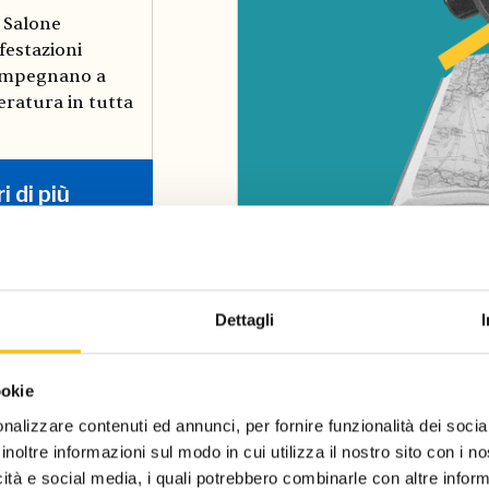
l Salone
festazioni
i impegnano a
teratura in tutta
i di più
Dettagli
one
ookie
nalizzare contenuti ed annunci, per fornire funzionalità dei socia
inoltre informazioni sul modo in cui utilizza il nostro sito con i 
icità e social media, i quali potrebbero combinarle con altre inform