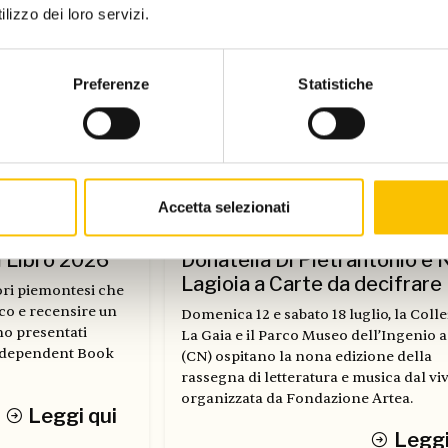
lizzo dei loro servizi.
Preferenze
Statistiche
Accetta selezionati
Dal Salone
l Libro 2026
Donatella Di Pietrantonio e 
Lagioia a Carte da decifrare
tori piemontesi che
co e recensire un
Domenica 12 e sabato 18 luglio, la Coll
no presentati
La Gaia e il Parco Museo dell’Ingenio 
Independent Book
(CN) ospitano la nona edizione della
rassegna di letteratura e musica dal vi
organizzata da Fondazione Artea.
Leggi qui
Leggi