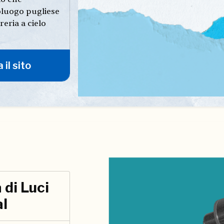
oluogo pugliese
reria a cielo
 il sito
 di Luci
al