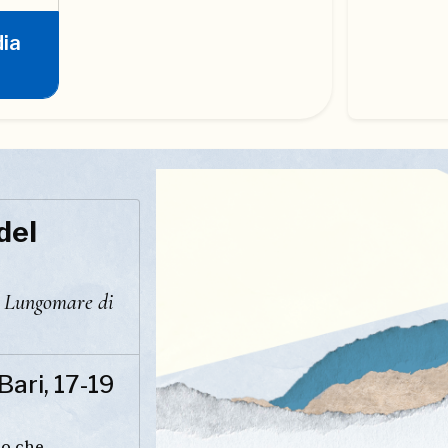
dia
del
i Lungomare di
Bari, 17-19
io che