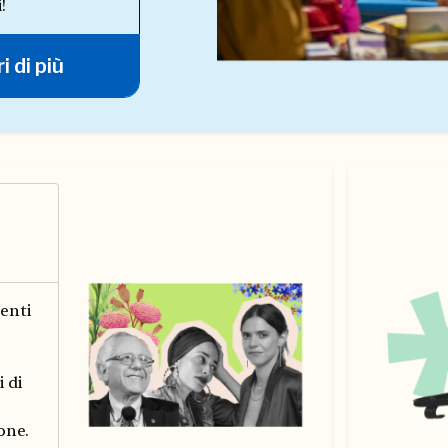
!
i di più
enti
i di
one.