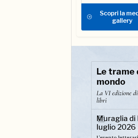
Scopri la me
gallery
Le trame 
mondo
La VI edizione d
libri
Muraglia di 
luglio 2026
L'evento letterar