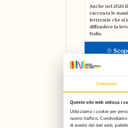
Anche nel 2026 i
racconta le mani
letterarie che s
diffondere la let
Italia.
Scopr
Consenso
News dal Sal
Questo sito web utilizza i c
Utilizziamo i cookie per perso
nostro traffico. Condividiamo 
di analisi dei dati web, pubbl