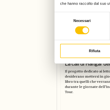
che hanno raccolto dal suo uti
Selezione
Necessari
del
consenso
Rifiuta
Dal Salone
La call di Hangar de
Il progetto dedicato ai let
desiderano mettersi in gio
libro tra quelli che verran
durante le giornate dell’
Tour.