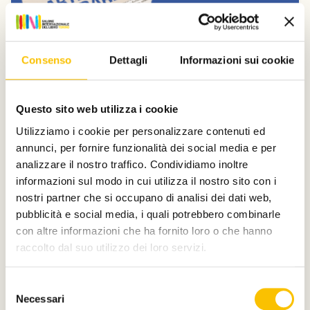
Consenso
Dettagli
Informazioni sui cookie
Dal Salone
Questo sito web utilizza i cookie
Donatella Di Pietrantonio e Nicola
Utilizziamo i cookie per personalizzare contenuti ed
Lagioia a Carte da decifrare
annunci, per fornire funzionalità dei social media e per
Domenica 12 e sabato 18 luglio, la Collezione La Gaia e il
analizzare il nostro traffico. Condividiamo inoltre
Parco Museo dell’Ingenio a Busca (CN) ospitano la
informazioni sul modo in cui utilizza il nostro sito con i
nona edizione della rassegna di letteratura e musica
nostri partner che si occupano di analisi dei dati web,
dal vivo organizzata da Fondazione Artea.
pubblicità e social media, i quali potrebbero combinarle
Leggi qui
con altre informazioni che ha fornito loro o che hanno
raccolto dal suo utilizzo dei loro servizi.
Selezione
Necessari
del