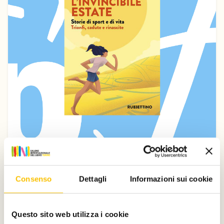
Saggistica
L'invincibile estate
Consenso
Dettagli
Informazioni sui cookie
Claudio Donatelli e Annalisa Nicastro
Rubbettino
Questo sito web utilizza i cookie