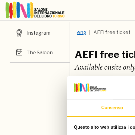
eng
AEFI free ticket
Instagram
AEFI free ti
The Saloon
Available onsite onl
AEFI - Associazione Esposi
chance to get a free ticke
Consenso
To get the free ticket, yo
The free gift allows 1 adm
Questo sito web utilizza i c