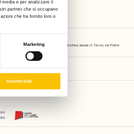
l media e per analizzare il
nostri partner che si occupano
azioni che ha fornito loro o
on
Marketing
Libro s.r.l. (p.iva 12057500014) joint controllers, based in Torino, via Pietro
Accetta tutti