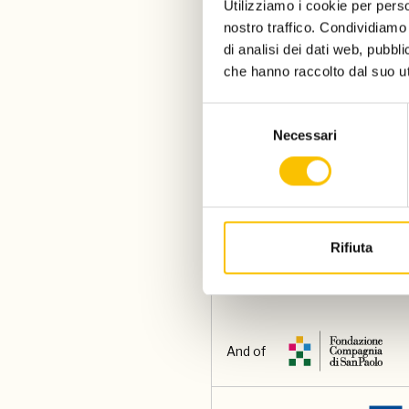
Utilizziamo i cookie per perso
- Thursday 15, Sunday 1
nostro traffico. Condividiamo 
- Friday 16 and Saturday
di analisi dei dati web, pubbl
che hanno raccolto dal suo uti
Selezione
Necessari
del
consenso
A project by
Rifiuta
With the support of
And of