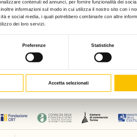
nalizzare contenuti ed annunci, per fornire funzionalità dei socia
8 and Monday 19 from 10am to 8pm;
inoltre informazioni sul modo in cui utilizza il nostro sito con i 
 17 from 10am to 9pm.
icità e social media, i quali potrebbero combinarle con altre inform
lizzo dei loro servizi.
Privacy policy
Disclaimer
Corporate informati
Preferenze
Statistiche
Associazione culturale Torino, la Città del Libro (c.f. 97841070010) and Salone 
Giannone n. 10, 10121.
Accetta selezionati