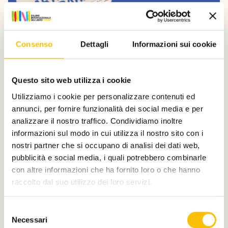
Consenso
Dettagli
Informazioni sui cookie
Dal Salone
Questo sito web utilizza i cookie
Donatella Di Pietrantonio e Nicola
Utilizziamo i cookie per personalizzare contenuti ed
Lagioia a Carte da decifrare
annunci, per fornire funzionalità dei social media e per
Domenica 12 e sabato 18 luglio, la Collezione La Gaia e il
analizzare il nostro traffico. Condividiamo inoltre
Parco Museo dell’Ingenio a Busca (CN) ospitano la
informazioni sul modo in cui utilizza il nostro sito con i
nona edizione della rassegna di letteratura e musica
nostri partner che si occupano di analisi dei dati web,
dal vivo organizzata da Fondazione Artea.
pubblicità e social media, i quali potrebbero combinarle
Leggi qui
con altre informazioni che ha fornito loro o che hanno
raccolto dal suo utilizzo dei loro servizi.
Selezione
Necessari
del