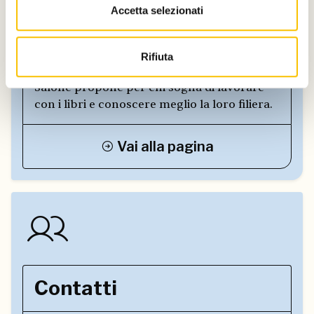
Vuoi lavorare nel settore
Accetta selezionati
editoriale?
Rifiuta
Scopri tutte le attività e i progetti che il
Salone propone per chi sogna di lavorare
con i libri e conoscere meglio la loro filiera.
Vai alla pagina
Contatti