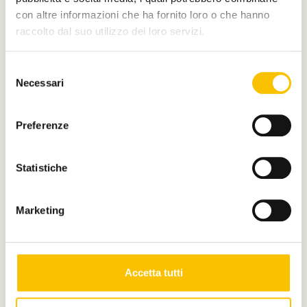
con altre informazioni che ha fornito loro o che hanno
raccolto dal suo utilizzo dei loro servizi.
Sei un organizzatore di
festival?
Selezione
Necessari
del
consenso
Puoi candidarti per partecipare al progetto
Preferenze
Luci sui Festival.
Statistiche
Contattaci
Marketing
Accetta tutti