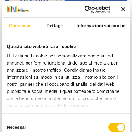
Consenso
Dettagli
Informazioni sui cookie
Dal Salone
Questo sito web utilizza i cookie
Donatella Di Pietrantonio e Nicola
Utilizziamo i cookie per personalizzare contenuti ed
Lagioia a Carte da decifrare
annunci, per fornire funzionalità dei social media e per
Domenica 12 e sabato 18 luglio, la Collezione La Gaia e il
analizzare il nostro traffico. Condividiamo inoltre
Parco Museo dell’Ingenio a Busca (CN) ospitano la
informazioni sul modo in cui utilizza il nostro sito con i
nona edizione della rassegna di letteratura e musica
nostri partner che si occupano di analisi dei dati web,
dal vivo organizzata da Fondazione Artea.
pubblicità e social media, i quali potrebbero combinarle
Leggi qui
con altre informazioni che ha fornito loro o che hanno
raccolto dal suo utilizzo dei loro servizi.
Selezione
Necessari
del