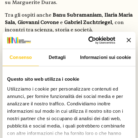
su Marguerite Duras.
Tra gli ospiti anche
Banu Subramaniam
,
Ilaria Maria
Sala
,
Giovanni Covone
e
Gabriel Zuchtriegel
, con
incontri tra scienza, storia e società.
Spazio anche ai temi contemporanei, come identità,
neuroscienze e femminismo, con
Raffaella Rumiati
,
Jennifer Guerra
,
Giovanna Potenza
,
Maria Luisa
Consenso
Dettagli
Informazioni sui cookie
Frisa
,
Domitilla Dardi
e
Chiara Alessi
.
Reading, poesia e spiritualità
Questo sito web utilizza i cookie
Utilizziamo i cookie per personalizzare contenuti ed
La Pista 500 sarà anche un luogo dedicato alla
annunci, per fornire funzionalità dei social media e per
lettura e alla riflessione.
Guido Catalano
presenterà
analizzare il nostro traffico. Condividiamo inoltre
le sue poesie, mentre
Iaia Forte
leggerà i testi di
informazioni sul modo in cui utilizza il nostro sito con i
Patrizia Cavalli.
nostri partner che si occupano di analisi dei dati web,
pubblicità e social media, i quali potrebbero combinarle
Tra gli ospiti anche
Arianna Porcelli Safonov
e
con altre informazioni che ha fornito loro o che hanno
incontri dedicati alla spiritualità e al benessere con