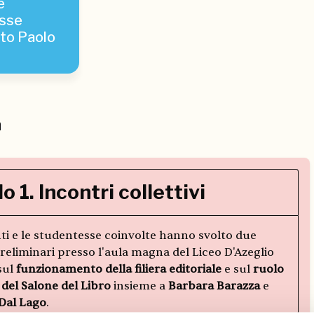
e
sse
uto Paolo
a
 1. Incontri collettivi
nti e le studentesse coinvolte hanno svolto due
reliminari presso l'aula magna del Liceo D'Azeglio
sul
funzionamento della filiera editoriale
e sul
ruolo
a del Salone del Libro
insieme a
Barbara Barazza
e
 Dal Lago
.