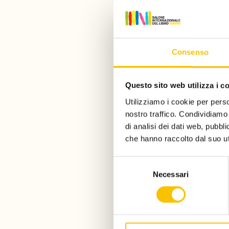
Modul
Consenso
Questo sito web utilizza i c
Ragazzi e 
online e a
Utilizziamo i cookie per perso
alcune de
nostro traffico. Condividiamo 
(scrittore
di analisi dei dati web, pubbl
podcaster)
che hanno raccolto dal suo uti
primo pia
Zamboni
Selezione
Luca Misc
Necessari
del
consenso