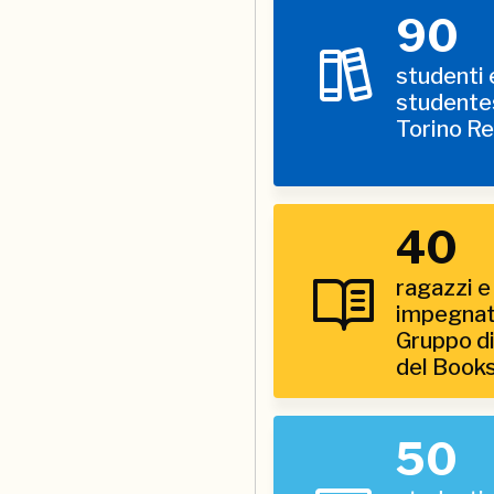
90
studenti 
studente
Torino Ret
40
ragazzi e
impegnati
Gruppo di
del Book
50