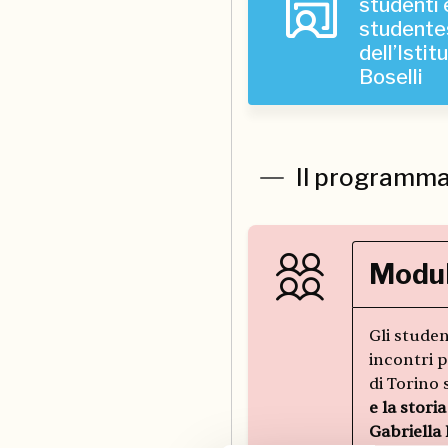
studenti 
studente
dell’Istit
Boselli
Il programm
Modulo
Gli stude
incontri p
di Torino 
e la stori
Gabriella