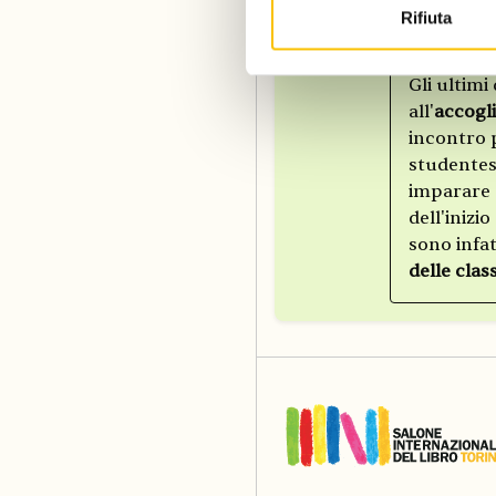
Modul
Rifiuta
Gli ultim
all'
accogl
incontro p
studentess
imparare a
dell'inizi
sono infat
delle clas