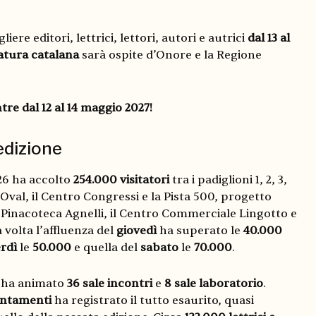
iere editori, lettrici, lettori, autori e autrici
dal 13 al
atura catalana
sarà ospite d’Onore e la Regione
ntre
dal 12 al 14 maggio 2027!
'edizione
026 ha accolto
254.000 visitatori
tra i padiglioni 1, 2, 3,
l’Oval, il Centro Congressi e la Pista 500, progetto
a Pinacoteca Agnelli, il Centro Commerciale Lingotto e
 volta l’affluenza del
giovedì
ha superato le
40.000
rdì
le
50.000
e quella del
sabato
le
70.000
.
 ha animato
36 sale
incontri
e
8 sale laboratorio
.
untamenti
ha registrato il tutto esaurito, quasi