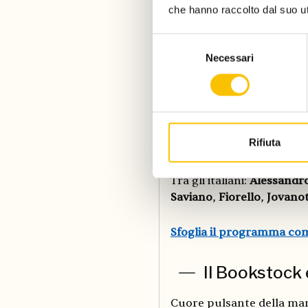
che hanno raccolto dal suo uti
Anche la
Regione Umbri
Selezione
case editrici e numerosi i
Necessari
del
appuntamenti più seguiti,
consenso
Mattea Fo
e
Chiara Franc
di
San Francesco
e
Aldo C
appuntamento autunnal
Rifiuta
Tra i nomi internazionali 
Carrère
,
Kiran Desai
,
Lás
Tra gli italiani:
Alessandro
Saviano
,
Fiorello
,
Jovanot
Sfoglia il programma co
Il Bookstock 
Cuore pulsante della mani