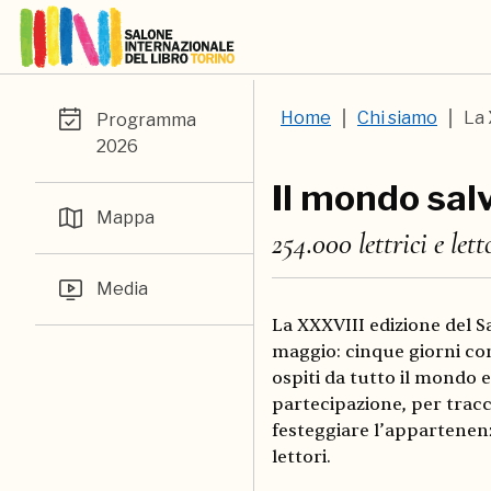
Home
Chi siamo
La 
Programma
2026
Il mondo salv
Mappa
254.000 lettrici e let
Media
La XXXVIII edizione del S
maggio: cinque giorni con
ospiti da tutto il mondo e
partecipazione, per trac
festeggiare l’appartenenz
lettori.