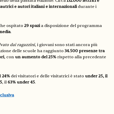
ello della passata edizione. Circa
132.000 lettrici e
utrici e autori italiani e internazionali
durante i
che ospitato
29 spazi
a disposizione del programma
 media
.
vato dai ragazzini
, i giovani sono stati ancora più
azione delle scuole ha raggiunto
34.500 presenze tra
ri
, con
un aumento del 25%
rispetto alla precedente
il
24%
dei visitatori e delle visitatrici è stato
under 25, il
5
, il
63%
under 45
.
clusiva