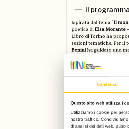
Il programm
Ispirata dal tema
"Il mon
poetica di
Elsa Morante
—
Libro di Torino ha propo
sezioni tematiche. Per il 
Benini
ha guidato una mani
ogni età, grazie a nove se
corale sui temi più urg
e pace, salute mentale, sos
Consenso
Grande successo ha avuto
con il progetto
Grecia in
dialogo con i loro omolog
Questo sito web utilizza i c
ha incluso mostre, incont
Utilizziamo i cookie per perso
studi greci in Italia. Tra
nostro traffico. Condividiamo 
Petros Markaris
nella Sal
di analisi dei dati web, pubbl
presso la Casa Circondaria