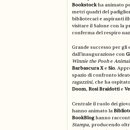
Bookstock
ha animato per
metri quadri del padiglio
bibliotecari e aspiranti il
visitare il Salone con la p
conferma del respiro naz
Grande successo per gli ev
dall'inaugurazione con
G
Winnie the Pooh
e
Animal
Barbascura X
e
Sio
. Appr
spazio di confronto ideat
ragazzini
, che ha ospita
Doom
,
Rosi Braidotti
e
Ve
Centrale il ruolo dei giov
hanno animato la
Bibliot
BookBlog
hanno raccontat
Stampa
, producendo oltre