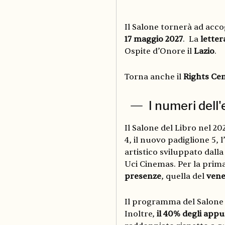
Il Salone tornerà ad accogl
17 maggio 2027
. La
letter
Ospite d’Onore il
Lazio
.
Torna anche il
Rights Ce
I numeri dell
Il Salone del Libro nel 2
4, il nuovo padiglione 5, 
artistico sviluppato dall
Uci Cinemas. Per la prima
presenze
, quella del
vene
Il programma del Salone
Inoltre,
il 40% degli app