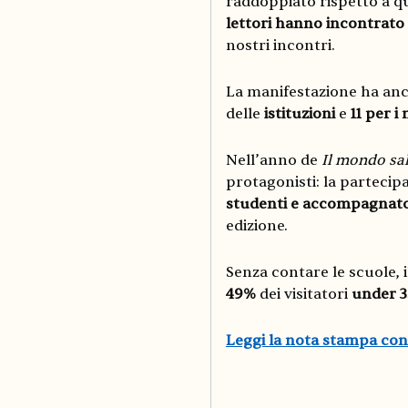
raddoppiato rispetto a qu
lettori hanno incontrato a
nostri incontri.
La manifestazione ha an
delle
istituzioni
e
11
per i
Nell’anno de
Il mondo sal
protagonisti: la partecip
studenti e accompagnato
edizione.
Senza contare le scuole, 
49%
dei visitatori
under 3
Leggi la nota stampa con