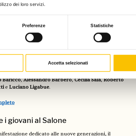
lizzo dei loro servizi.
a
, ospite d'onore italiana, ha animato il Salone con 40
ncontri che hanno registrato il tutto esaurito. Tra gli
Preferenze
Statistiche
 gli interventi di
Dacia Maraini
,
Piergiorgio Odifreddi
,
ini
, insieme a una Marcia per la pace ispirata ai valori
apitini
. La partecipazione ha anticipato il prossimo
e di
UmbriaLibri
a Perugia.
Accetta selezionati
più attesi:
Bernie Sanders
,
Zadie Smith
,
Emmanuel
zló Krasznahorkai
,
David Grossman
e
Irvine Welsh
.
 Baricco
,
Alessandro Barbero
,
Cecilia Sala
,
Roberto
ti
e
Luciano Ligabue
.
mpleto
e i giovani al Salone
festazione dedicato alle nuove generazioni, il