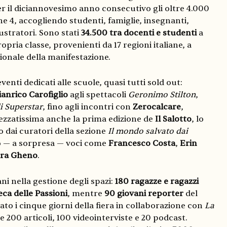
 il diciannovesimo anno consecutivo gli oltre 4.000
ne 4, accogliendo studenti, famiglie, insegnanti,
lustratori. Sono stati
34.500 tra docenti e studenti
a
ropria classe, provenienti da 17 regioni italiane, a
ionale della manifestazione.
enti dedicati alle scuole, quasi tutti sold out:
ianrico Carofiglio
agli spettacoli
Geronimo Stilton
,
i Superstar
, fino agli incontri con
Zerocalcare
,
ezzatissima anche la prima edizione de
Il Salotto
, lo
o dai curatori della sezione
Il mondo salvato dai
to — a sorpresa — voci come
Francesco Costa
,
Erin
ra Gheno
.
ani nella gestione degli spazi:
180 ragazze e ragazzi
eca delle Passioni
, mentre
90 giovani reporter
del
o i cinque giorni della fiera in collaborazione con
La
 200 articoli, 100 videointerviste e 20 podcast.