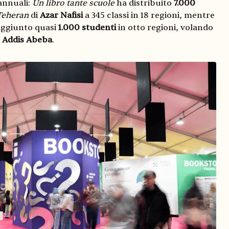
annuali:
Un libro tante scuole
ha distribuito
7.000
 Teheran
di
Azar Nafisi
a 345 classi in 18 regioni, mentre
ggiunto quasi
1.000 studenti
in otto regioni, volando
d
Addis Abeba
.