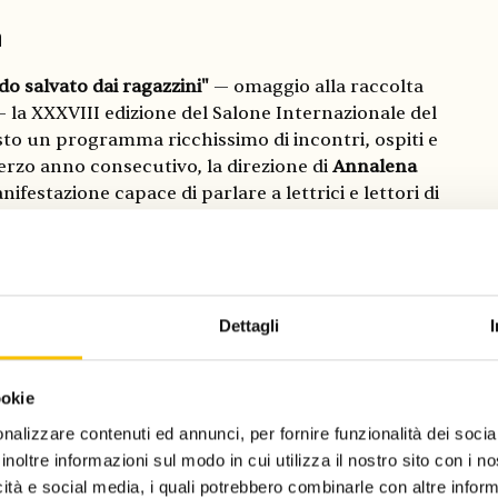
a
do salvato dai ragazzini"
— omaggio alla raccolta
 la XXXVIII edizione del Salone Internazionale del
sto un programma ricchissimo di incontri, ospiti e
terzo anno consecutivo, la direzione di
Annalena
festazione capace di parlare a lettrici e lettori di
zioni curate da firme autorevoli e a una riflessione
enti della contemporaneità, come femminismo, guerra
tenibilità e spiritualità.
Dettagli
 la partecipazione della
Grecia
come Ospite d'Onore
 tempo reale
, che ha portato a Torino 13 autori in
hi italiani, con eventi sold out e un programma che
ookie
ri con traduttori e una riflessione sul futuro degli
nalizzare contenuti ed annunci, per fornire funzionalità dei socia
 gli appuntamenti più seguiti, la presentazione di
inoltre informazioni sul modo in cui utilizza il nostro sito con i 
a Azzurra e l'incontro dello scrittore
Nikos Davvetas
icità e social media, i quali potrebbero combinarle con altre inform
le di Vercelli.