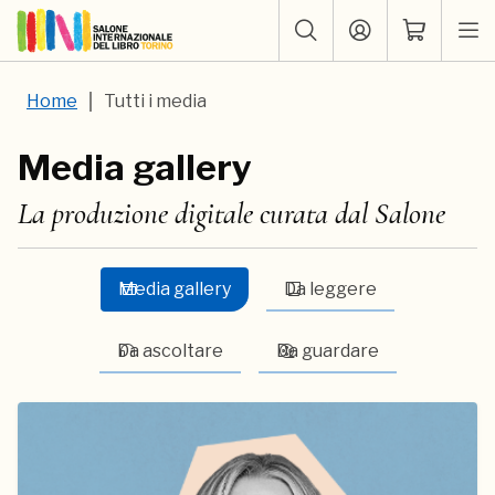
Home
Tutti i media
Media gallery
La produzione digitale curata dal Salone
Filtro:
Filtro:
Media gallery
Da leggere
Filtro:
Filtro:
Da ascoltare
Da guardare