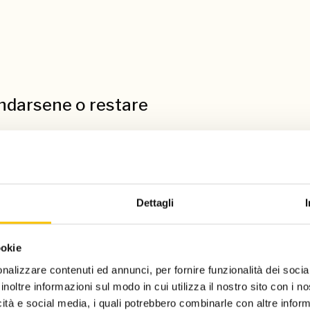
Andarsene o restare
rittore nato in una grande città, ma un figlio della
che ha profondamente influenzato il suo sguardo sul
 racconta.
Dettagli
utrice di romanzi come
Acciaio
e
Cuore Nero
, ha
tema nelle sue opere. In questa puntata, ci
ookie
ella provincia nell’universo narrativo di King.
nalizzare contenuti ed annunci, per fornire funzionalità dei socia
inoltre informazioni sul modo in cui utilizza il nostro sito con i 
icità e social media, i quali potrebbero combinarle con altre inform