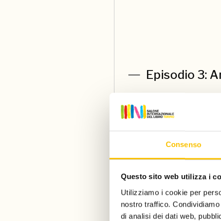
Episodio 3: 
Stephen King non è uno sc
provincia. Un dettaglio 
mondo e il modo in cui lo
Consenso
Anche
Silvia Avallone
, a
esplorato spesso questo 
Questo sito web utilizza i c
accompagna nell’analisi d
Utilizziamo i cookie per perso
nostro traffico. Condividiamo 
di analisi dei dati web, pubbl