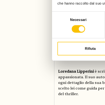
che hanno raccolto dal suo uti
Selezione
Necessari
del
consenso
Rifiuta
Episodio 2: I 
Loredana Lipperini
è scri
appassionata. Il suo aut
ogni dettaglio della sua 
scelto lei come guida per
del thriller.