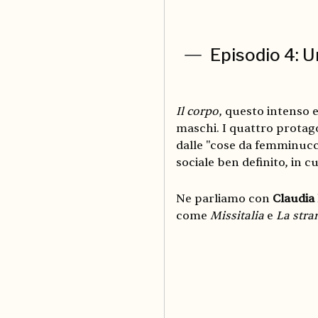
Episodio 4: U
Il corpo
, questo intenso 
maschi. I quattro protago
dalle "cose da femminucce
sociale ben definito, in c
Ne parliamo con
Claudia
come
Missitalia
e
La stra