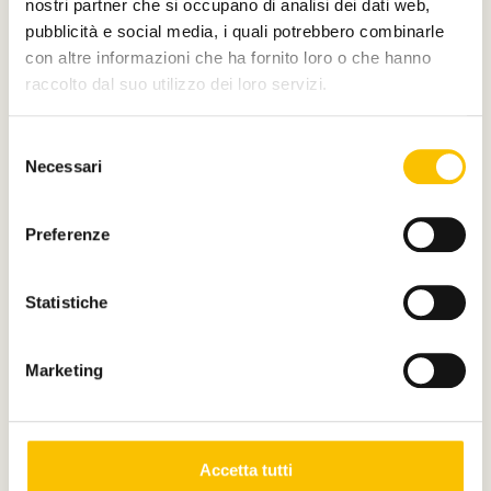
nostri partner che si occupano di analisi dei dati web,
pubblicità e social media, i quali potrebbero combinarle
con altre informazioni che ha fornito loro o che hanno
raccolto dal suo utilizzo dei loro servizi.
Main partner
Selezione
Necessari
del
consenso
Preferenze
Silver partner
Statistiche
Marketing
Main media partner
Accetta tutti