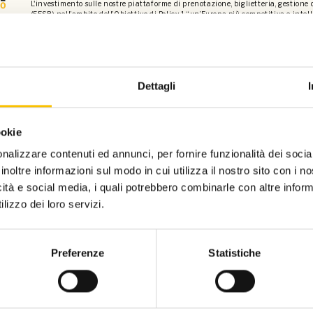
L'investimento sulle nostre piattaforme di prenotazione, biglietteria, gestione
(FESR) nell’ambito dell’Obiettivo di Policy 1 “un’Europa più competitiva e int
intelligente e della connettività regionale alle tecnologie dell’informazione e 
Dettagli
ookie
nalizzare contenuti ed annunci, per fornire funzionalità dei socia
inoltre informazioni sul modo in cui utilizza il nostro sito con i 
icità e social media, i quali potrebbero combinarle con altre inform
lizzo dei loro servizi.
Silver partner
Preferenze
Statistiche