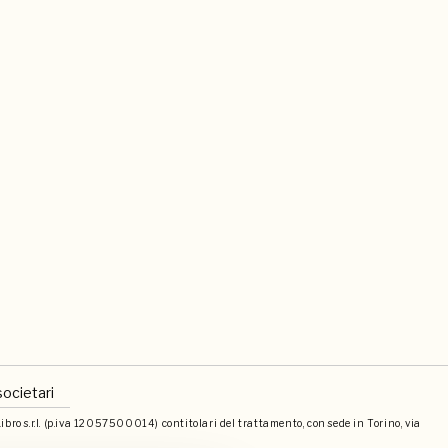
societari
bro s.r.l. (p.iva 12057500014) contitolari del trattamento, con sede in Torino, via