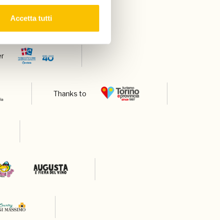
Accetta tutti
er
Thanks to