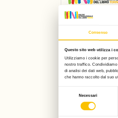
Un progetto di
Consenso
Con il sostegno di
Questo sito web utilizza i c
Utilizziamo i cookie per perso
nostro traffico. Condividiamo 
E di
di analisi dei dati web, pubbl
che hanno raccolto dal suo uti
Main partner
Selezione
Necessari
del
consenso
Main media partner