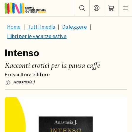
Home
Tutti i media
Da leggere
I libri per le vacanze estive
Intenso
Racconti erotici per la pausa caffè
Eroscultura editore
Anastasia J.