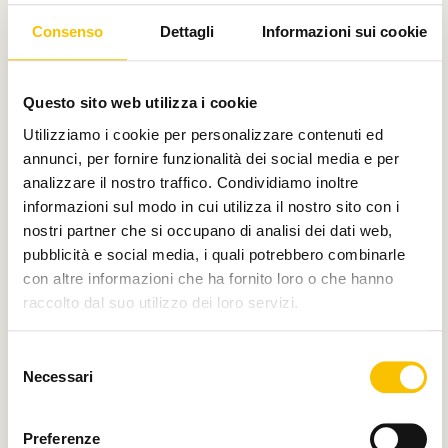
Consenso
Dettagli
Informazioni sui cookie
Questo sito web utilizza i cookie
Main partner
Utilizziamo i cookie per personalizzare contenuti ed
annunci, per fornire funzionalità dei social media e per
analizzare il nostro traffico. Condividiamo inoltre
informazioni sul modo in cui utilizza il nostro sito con i
Silver partner
nostri partner che si occupano di analisi dei dati web,
pubblicità e social media, i quali potrebbero combinarle
con altre informazioni che ha fornito loro o che hanno
raccolto dal suo utilizzo dei loro servizi.
Main media partner
Selezione
Necessari
del
consenso
Preferenze
Partner