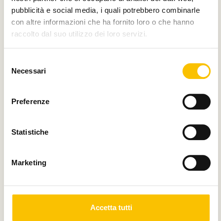
pubblicità e social media, i quali potrebbero combinarle
con altre informazioni che ha fornito loro o che hanno
raccolto dal suo utilizzo dei loro servizi.
Main partner
Selezione
Necessari
del
consenso
Preferenze
Silver partner
Statistiche
Main media partner
Marketing
Accetta tutti
Partner