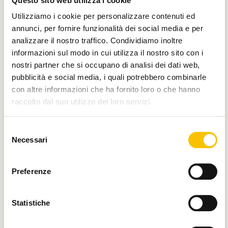
Questo sito web utilizza i cookie
Utilizziamo i cookie per personalizzare contenuti ed
Con il sostegno di
annunci, per fornire funzionalità dei social media e per
analizzare il nostro traffico. Condividiamo inoltre
informazioni sul modo in cui utilizza il nostro sito con i
nostri partner che si occupano di analisi dei dati web,
pubblicità e social media, i quali potrebbero combinarle
con altre informazioni che ha fornito loro o che hanno
raccolto dal suo utilizzo dei loro servizi.
E di
Selezione
Necessari
del
consenso
Preferenze
Main partner
Statistiche