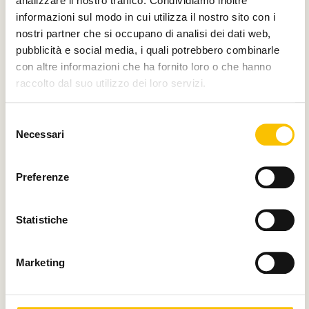
analizzare il nostro traffico. Condividiamo inoltre
informazioni sul modo in cui utilizza il nostro sito con i
E di
nostri partner che si occupano di analisi dei dati web,
pubblicità e social media, i quali potrebbero combinarle
con altre informazioni che ha fornito loro o che hanno
raccolto dal suo utilizzo dei loro servizi.
Selezione
Necessari
del
Main partner
consenso
Preferenze
Silver partner
Statistiche
Marketing
Main media partner