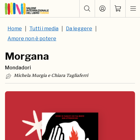
Home
Tutti i media
Da leggere
Amore non è potere
Morgana
Mondadori
Michela Murgia e Chiara Tagliaferri