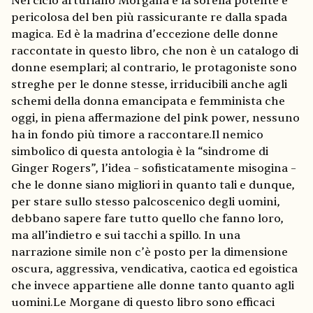
Nel ciclo arturiano Morgana è la sorella potente e
pericolosa del ben più rassicurante re dalla spada
magica. Ed è la madrina d’eccezione delle donne
raccontate in questo libro, che non è un catalogo di
donne esemplari; al contrario, le protagoniste sono
streghe per le donne stesse, irriducibili anche agli
schemi della donna emancipata e femminista che
oggi, in piena affermazione del pink power, nessuno
ha in fondo più timore a raccontare.Il nemico
simbolico di questa antologia è la “sindrome di
Ginger Rogers”, l’idea – sofisticatamente misogina –
che le donne siano migliori in quanto tali e dunque,
per stare sullo stesso palcoscenico degli uomini,
debbano sapere fare tutto quello che fanno loro,
ma all’indietro e sui tacchi a spillo. In una
narrazione simile non c’è posto per la dimensione
oscura, aggressiva, vendicativa, caotica ed egoistica
che invece appartiene alle donne tanto quanto agli
uomini.Le Morgane di questo libro sono efficaci