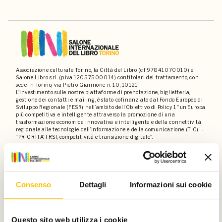
Associazione culturale Torino, la Città del Libro (c.f 97841070010) e
Salone Libro s.r.l. (p.iva 12057500014) contitolari del trattamento, con
sede in Torino, via Pietro Giannone n. 10, 10121.
L'investimento sulle nostre piattaforme di prenotazione, biglietteria,
gestione dei contatti e mailing, è stato cofinanziato dal Fondo Europeo di
Sviluppo Regionale (FESR) nell’ambito dell’Obiettivo di Policy 1 “un’Europa
più competitiva e intelligente attraverso la promozione di una
trasformazione economica innovativa e intelligente e della connettività
regionale alle tecnologie dell’informazione e della comunicazione (TIC)” -
“PRIORITA’ I RSI, competitività e transizione digitale”.
Contatti
Privacy policy
Disclaimer
Dati societari
Consenso
Dettagli
Informazioni sui cookie
Un progetto di
Questo sito web utilizza i cookie