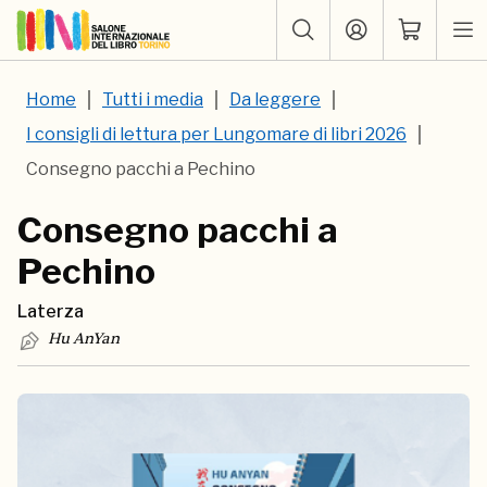
Home
Tutti i media
Da leggere
I consigli di lettura per Lungomare di libri 2026
Consegno pacchi a Pechino
Consegno pacchi a
Pechino
Laterza
Hu AnYan