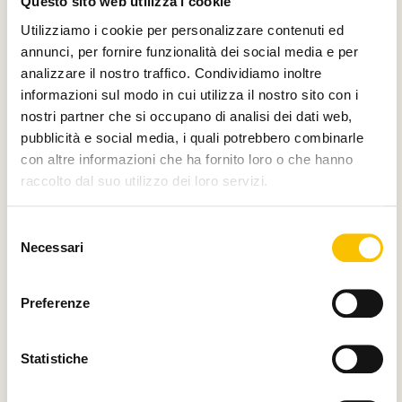
Questo sito web utilizza i cookie
Silver partner
Utilizziamo i cookie per personalizzare contenuti ed
annunci, per fornire funzionalità dei social media e per
analizzare il nostro traffico. Condividiamo inoltre
informazioni sul modo in cui utilizza il nostro sito con i
nostri partner che si occupano di analisi dei dati web,
Main media partner
pubblicità e social media, i quali potrebbero combinarle
con altre informazioni che ha fornito loro o che hanno
raccolto dal suo utilizzo dei loro servizi.
Partner
Selezione
Necessari
del
consenso
Preferenze
Statistiche
Con il contributo di