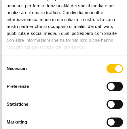
annunci, per fornire funzionalità dei social media e per
analizzare il nostro traffico. Condividiamo inoltre
Main media partner
informazioni sul modo in cui utilizza il nostro sito con i
nostri partner che si occupano di analisi dei dati web,
pubblicità e social media, i quali potrebbero combinarle
con altre informazioni che ha fornito loro o che hanno
raccolto dal suo utilizzo dei loro servizi.
Partner
Selezione
Necessari
del
consenso
Preferenze
Con il contributo di
Statistiche
Marketing
Charity partner