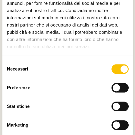
annunci, per fornire funzionalità dei social media e per
analizzare il nostro traffico. Condividiamo inoltre
Main media partner
informazioni sul modo in cui utilizza il nostro sito con i
nostri partner che si occupano di analisi dei dati web,
pubblicità e social media, i quali potrebbero combinarle
con altre informazioni che ha fornito loro o che hanno
Partner
raccolto dal suo utilizzo dei loro servizi.
Selezione
Necessari
del
consenso
Preferenze
Con il contributo di
Statistiche
Charity partner
Marketing