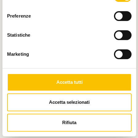
Main media partner
consenso
Preferenze
Statistiche
Partner
Marketing
Accetta tutti
Con il contributo di
Accetta selezionati
Charity partner
Rifiuta