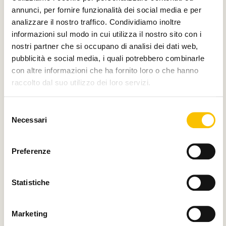
annunci, per fornire funzionalità dei social media e per
analizzare il nostro traffico. Condividiamo inoltre
Main media partner
informazioni sul modo in cui utilizza il nostro sito con i
nostri partner che si occupano di analisi dei dati web,
pubblicità e social media, i quali potrebbero combinarle
con altre informazioni che ha fornito loro o che hanno
raccolto dal suo utilizzo dei loro servizi.
Partner
Selezione
Necessari
del
consenso
Preferenze
Con il contributo di
Statistiche
Marketing
Charity partner