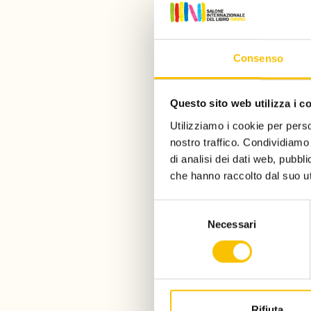
Il co
Consenso
Il 14 mag
Questo sito web utilizza i c
le implicaz
Utilizziamo i cookie per perso
le sfide re
nostro traffico. Condividiamo 
protezion
di analisi dei dati web, pubbl
che hanno raccolto dal suo uti
Selezione
Necessari
del
consenso
Rifiuta