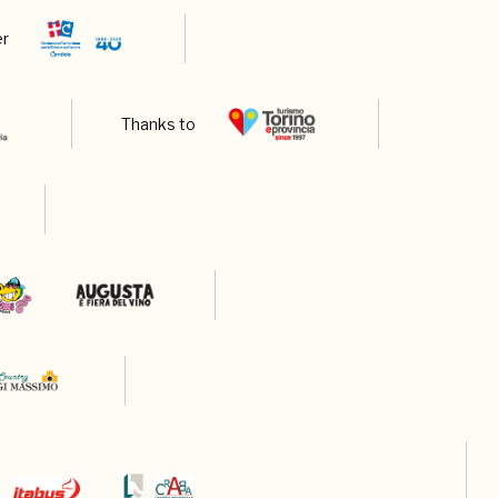
er
Thanks to