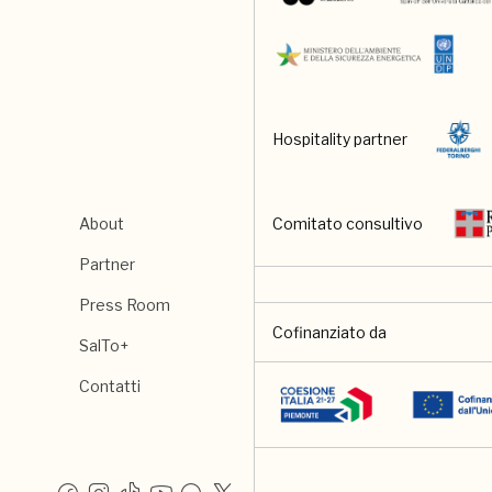
Hospitality partner
Comitato consultivo
About
Partner
Press Room
Cofinanziato da
SalTo+
Contatti