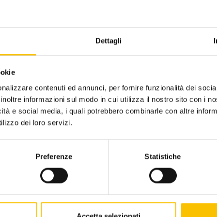
nvegno del 2025
Dettagli
gio alle OGR esperti internazionali hanno esplorato
ookie
ioni dell'IA nei flussi editoriali, le sue potenzialità e
nalizzare contenuti ed annunci, per fornire funzionalità dei socia
lative alla tutela del diritto d'autore e alla
inoltre informazioni sul modo in cui utilizza il nostro sito con i 
e dei contenuti.
icità e social media, i quali potrebbero combinarle con altre inform
lizzo dei loro servizi.
Contatti
Privacy policy
Disclaimer
Dati 
Preferenze
Statistiche
Associazione culturale Torino, la Città del Libro (c.f 97841070010) e Salone Li
Pietro Giannone n. 10, 10121.
L'investimento sulle nostre piattaforme di prenotazione, biglietteria, gestione
(FESR) nell’ambito dell’Obiettivo di Policy 1 “un’Europa più competitiva e int
intelligente e della connettività regionale alle tecnologie dell’informazione e 
Accetta selezionati