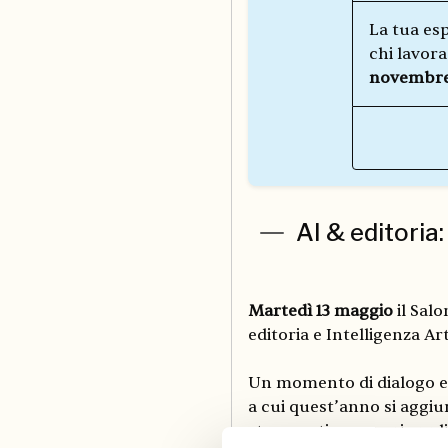
La tua es
chi lavora
novembr
AI & editoria
Martedì 13 maggio
il Sal
editoria e Intelligenza Art
Un momento di dialogo e 
a cui quest’anno si aggi
strumenti e scenari appli