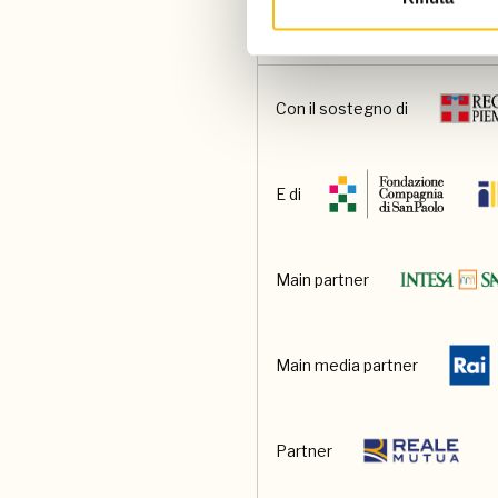
Un progetto di
Con il sostegno di
E di
Main partner
Main media partner
Partner