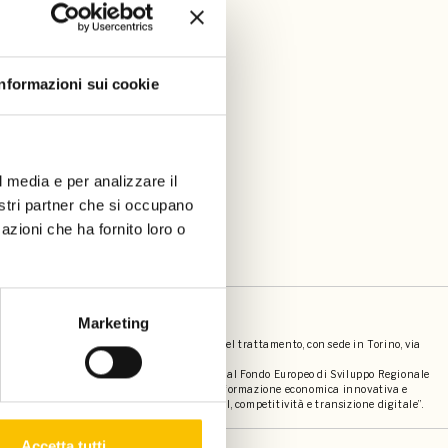
Informazioni sui cookie
l media e per analizzare il
nostri partner che si occupano
azioni che ha fornito loro o
societari
Marketing
bro s.r.l. (p.iva 12057500014) contitolari del trattamento, con sede in Torino, via
 dei contatti e mailing, è stato cofinanziato dal Fondo Europeo di Sviluppo Regionale
elligente attraverso la promozione di una trasformazione economica innovativa e
della comunicazione (TIC)” - “PRIORITA’ I RSI, competitività e transizione digitale”.
Accetta tutti