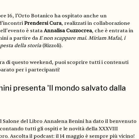
re 16,
l’Orto Botanico ha ospitato anche un
d’incontri
Prendersi Cura
, realizzati in collaborazione
dell’evento è stata
Annalisa Cuzzocrea
, che è entrata in
ini a partire da
E non scappare mai. Miriam Mafai, i
mpesta della storia
(Rizzoli).
era di questo weekend, puoi scoprire tutti i contenuti
arato per i partecipanti!
ni presenta 'Il mondo salvato dalla
el Salone del Libro
Annalena Benini ha dato il benvenuto
raccontando tutti gli ospiti e le novità della XXXVIII
bro. Ascolta il podcast: il 14 maggio è sempre più vicino!