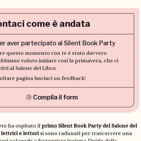
ntaci come è andata
er aver partecipato al Silent Book Party
re questo momento con te è stato davvero
abbiamo voluto iniziare così la primavera, che ci
itti al Salone del Libro.
oltare pagina lasciaci un feedback!
Compila il form
to ha ospitato il
primo Silent Book Party del Salone del
lettrici e lettori
si sono radunati per trascorrere una
si nel verde e festeggiare insieme l'inizio della