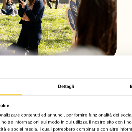
 anche un evento speciale per i più piccoli: la prima
Dettagli
albo di
Anna Benotto
Karl e le forme della natura
. Vicino
o, i più piccoli bambini e bambine sono stati coinvolti in
rio alla scoperta del suggestivo legame che esiste tra le
ookie
e dell’arte.
nalizzare contenuti ed annunci, per fornire funzionalità dei socia
inoltre informazioni sul modo in cui utilizza il nostro sito con i 
icità e social media, i quali potrebbero combinarle con altre inform