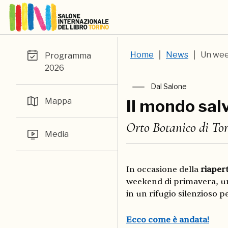
Home
News
Un wee
Programma
2026
Dal Salone
Mappa
Il mondo sal
Orto Botanico di Tor
Media
In occasione della
riapert
weekend di primavera, uno
in un rifugio silenzioso pe
Ecco come è andata!