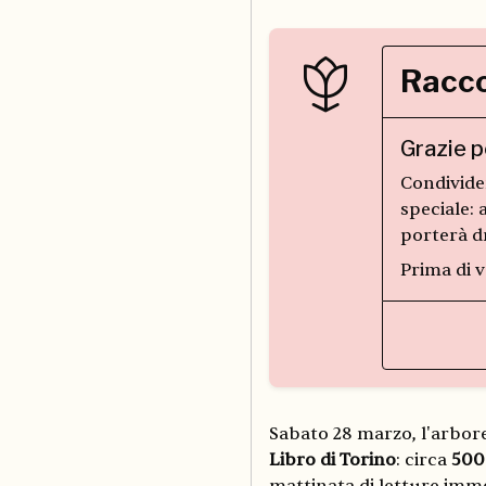
Racco
Grazie p
Condivide
speciale: 
porterà dr
Prima di v
Sabato 28 marzo, l'arbore
Libro di Torino
: circa
500 
mattinata di letture immer