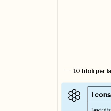
10 titoli per 
I cons
Lasciati i