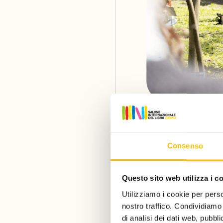
Il programma ha coinvolto
Consenso
presentazione del nuovo 
a una delle serre dell’ort
una lettura e un laborato
Questo sito web utilizza i c
forme della natura e quell
Utilizziamo i cookie per perso
nostro traffico. Condividiamo 
di analisi dei dati web, pubbl