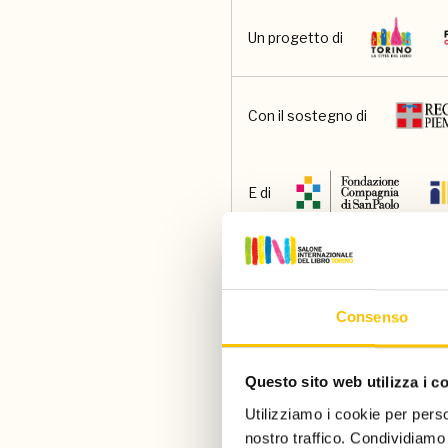
Un progetto di
Con il sostegno di
E di
Main partner
Consenso
Main media partner
Questo sito web utilizza i c
Utilizziamo i cookie per perso
Partner
nostro traffico. Condividiamo 