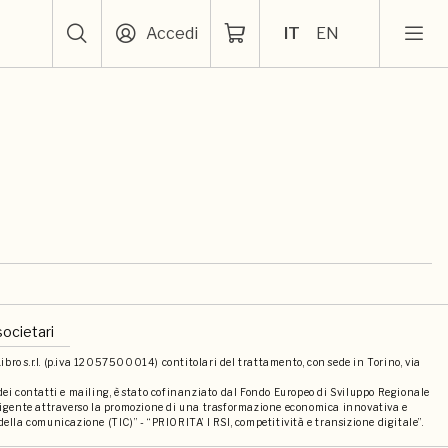
Accedi
IT
EN
societari
bro s.r.l. (p.iva 12057500014) contitolari del trattamento, con sede in Torino, via
 dei contatti e mailing, è stato cofinanziato dal Fondo Europeo di Sviluppo Regionale
elligente attraverso la promozione di una trasformazione economica innovativa e
della comunicazione (TIC)” - “PRIORITA’ I RSI, competitività e transizione digitale”.