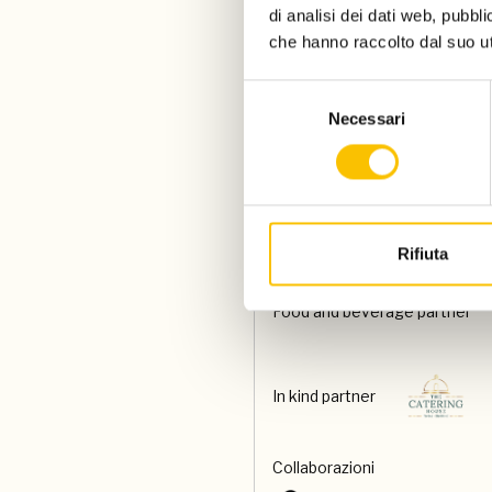
di analisi dei dati web, pubbl
che hanno raccolto dal suo uti
Con il contributo di
Selezione
Necessari
del
Paese ospite d'onore
consenso
Special venue
Rifiuta
Food and beverage partner
In kind partner
Collaborazioni