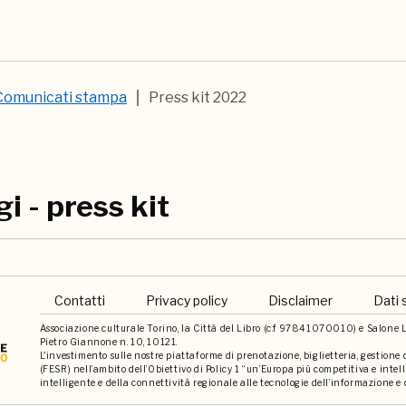
Comunicati stampa
Press kit 2022
i - press kit
Contatti
Privacy policy
Disclaimer
Dati 
Associazione culturale Torino, la Città del Libro (c.f 97841070010) e Salone Li
Pietro Giannone n. 10, 10121.
L'investimento sulle nostre piattaforme di prenotazione, biglietteria, gestione
(FESR) nell’ambito dell’Obiettivo di Policy 1 “un’Europa più competitiva e int
intelligente e della connettività regionale alle tecnologie dell’informazione e 