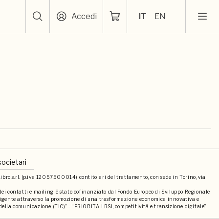
Accedi
IT
EN
societari
bro s.r.l. (p.iva 12057500014) contitolari del trattamento, con sede in Torino, via
 dei contatti e mailing, è stato cofinanziato dal Fondo Europeo di Sviluppo Regionale
elligente attraverso la promozione di una trasformazione economica innovativa e
della comunicazione (TIC)” - “PRIORITA’ I RSI, competitività e transizione digitale”.