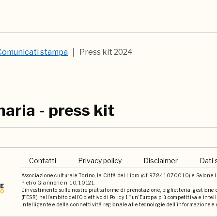
Comunicati stampa
Press kit 2024
aria - press kit
Contatti
Privacy policy
Disclaimer
Dati 
Associazione culturale Torino, la Città del Libro (c.f 97841070010) e Salone Li
Pietro Giannone n. 10, 10121.
L'investimento sulle nostre piattaforme di prenotazione, biglietteria, gestione
(FESR) nell’ambito dell’Obiettivo di Policy 1 “un’Europa più competitiva e int
intelligente e della connettività regionale alle tecnologie dell’informazione e 