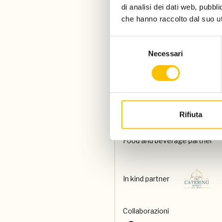
di analisi dei dati web, pubbl
che hanno raccolto dal suo uti
Con il contributo di
Selezione
Necessari
del
Paese ospite d'onore
consenso
Special venue
Rifiuta
Food and beverage partner
In kind partner
Collaborazioni