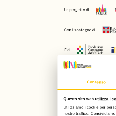
Un progetto di
Con il sostegno di
E di
Main partner
Consenso
Main media partner
Questo sito web utilizza i c
Utilizziamo i cookie per perso
Partner
nostro traffico. Condividiamo 