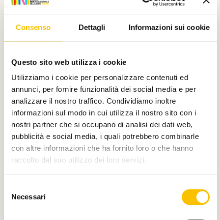
Partner
Consenso
Dettagli
Informazioni sui cookie
Questo sito web utilizza i cookie
Utilizziamo i cookie per personalizzare contenuti ed
annunci, per fornire funzionalità dei social media e per
Con il contributo di
analizzare il nostro traffico. Condividiamo inoltre
informazioni sul modo in cui utilizza il nostro sito con i
nostri partner che si occupano di analisi dei dati web,
pubblicità e social media, i quali potrebbero combinarle
con altre informazioni che ha fornito loro o che hanno
Charity partner
raccolto dal suo utilizzo dei loro servizi.
Selezione
Necessari
del
Paese ospite d'onore
consenso