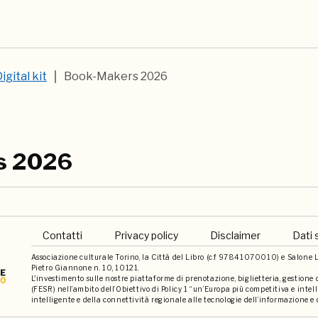
igital kit
Book-Makers 2026
s 2026
Contatti
Privacy policy
Disclaimer
Dati 
Associazione culturale Torino, la Città del Libro (c.f 97841070010) e Salone Li
Pietro Giannone n. 10, 10121.
L'investimento sulle nostre piattaforme di prenotazione, biglietteria, gestione
(FESR) nell’ambito dell’Obiettivo di Policy 1 “un’Europa più competitiva e int
intelligente e della connettività regionale alle tecnologie dell’informazione e 