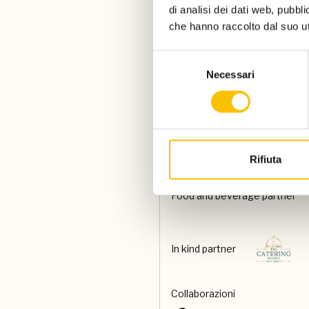
di analisi dei dati web, pubbl
che hanno raccolto dal suo uti
Con il contributo di
Selezione
Necessari
del
Paese ospite d'onore
consenso
Special venue
Rifiuta
Food and beverage partner
In kind partner
Collaborazioni