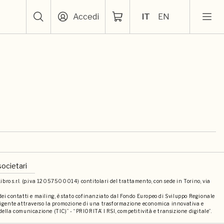
Accedi
IT
EN
societari
bro s.r.l. (p.iva 12057500014) contitolari del trattamento, con sede in Torino, via
 dei contatti e mailing, è stato cofinanziato dal Fondo Europeo di Sviluppo Regionale
elligente attraverso la promozione di una trasformazione economica innovativa e
della comunicazione (TIC)” - “PRIORITA’ I RSI, competitività e transizione digitale”.