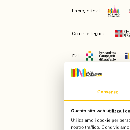
Un progetto di
Con il sostegno di
E di
Main partner
Consenso
Main media partner
Questo sito web utilizza i c
Utilizziamo i cookie per perso
Partner
nostro traffico. Condividiamo 