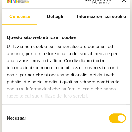
Partner
Consenso
Dettagli
Informazioni sui cookie
Questo sito web utilizza i cookie
Utilizziamo i cookie per personalizzare contenuti ed
annunci, per fornire funzionalità dei social media e per
Con il contributo di
analizzare il nostro traffico. Condividiamo inoltre
informazioni sul modo in cui utilizza il nostro sito con i
nostri partner che si occupano di analisi dei dati web,
pubblicità e social media, i quali potrebbero combinarle
con altre informazioni che ha fornito loro o che hanno
Charity partner
raccolto dal suo utilizzo dei loro servizi.
Selezione
Necessari
del
Paese ospite d'onore
consenso