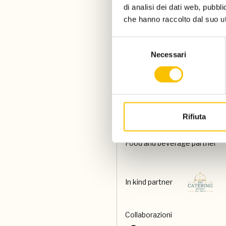
di analisi dei dati web, pubbl
che hanno raccolto dal suo uti
Con il contributo di
Selezione
Necessari
del
Paese ospite d'onore
consenso
Special venue
Rifiuta
Food and beverage partner
In kind partner
Collaborazioni