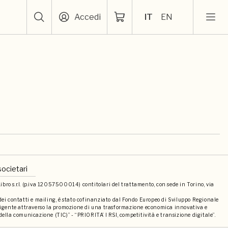
Accedi
IT
EN
societari
bro s.r.l. (p.iva 12057500014) contitolari del trattamento, con sede in Torino, via
 dei contatti e mailing, è stato cofinanziato dal Fondo Europeo di Sviluppo Regionale
elligente attraverso la promozione di una trasformazione economica innovativa e
della comunicazione (TIC)” - “PRIORITA’ I RSI, competitività e transizione digitale”.