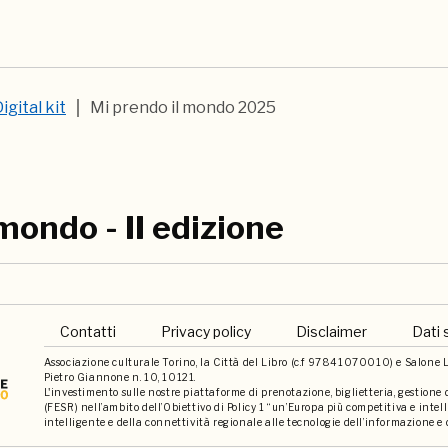
igital kit
Mi prendo il mondo 2025
mondo - II edizione
Contatti
Privacy policy
Disclaimer
Dati 
Associazione culturale Torino, la Città del Libro (c.f 97841070010) e Salone Li
Pietro Giannone n. 10, 10121.
L'investimento sulle nostre piattaforme di prenotazione, biglietteria, gestione
(FESR) nell’ambito dell’Obiettivo di Policy 1 “un’Europa più competitiva e int
intelligente e della connettività regionale alle tecnologie dell’informazione e 