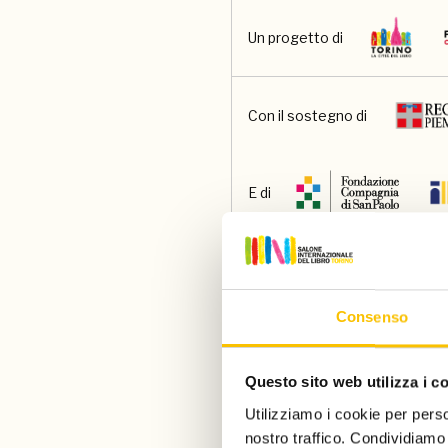
Un progetto di
Con il sostegno di
E di
Main partner
Consenso
Main media partner
Questo sito web utilizza i c
Utilizziamo i cookie per perso
Partner
nostro traffico. Condividiamo 