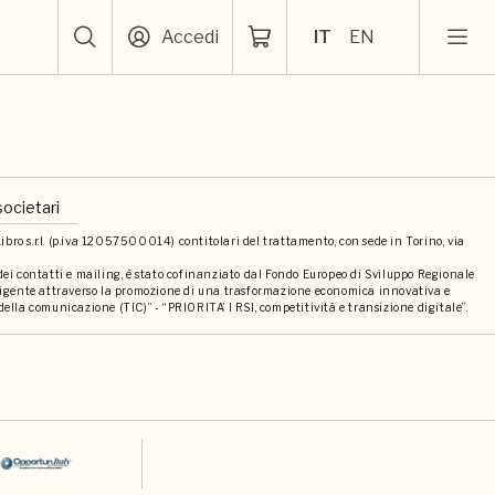
Accedi
IT
EN
societari
bro s.r.l. (p.iva 12057500014) contitolari del trattamento, con sede in Torino, via
 dei contatti e mailing, è stato cofinanziato dal Fondo Europeo di Sviluppo Regionale
elligente attraverso la promozione di una trasformazione economica innovativa e
della comunicazione (TIC)” - “PRIORITA’ I RSI, competitività e transizione digitale”.