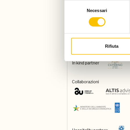
Selezione
Necessari
del
consenso
Special venue
Food and beverage partner
Rifiuta
In kind partner
Collaborazioni