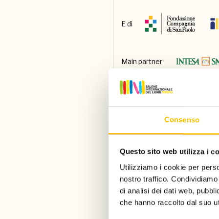
E di
Main partner
Main media partner
Consenso
Partner
Questo sito web utilizza i c
Utilizziamo i cookie per perso
Con il contributo di
nostro traffico. Condividiamo 
di analisi dei dati web, pubbl
che hanno raccolto dal suo uti
Paese ospite d'onore