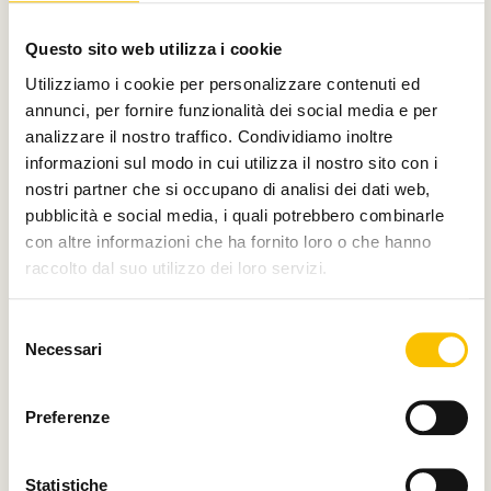
Con il contributo di
Questo sito web utilizza i cookie
Utilizziamo i cookie per personalizzare contenuti ed
annunci, per fornire funzionalità dei social media e per
analizzare il nostro traffico. Condividiamo inoltre
Charity partner
informazioni sul modo in cui utilizza il nostro sito con i
nostri partner che si occupano di analisi dei dati web,
pubblicità e social media, i quali potrebbero combinarle
con altre informazioni che ha fornito loro o che hanno
raccolto dal suo utilizzo dei loro servizi.
Paese ospite d'onore
Selezione
Necessari
del
consenso
Regione ospite d'onore
Preferenze
Statistiche