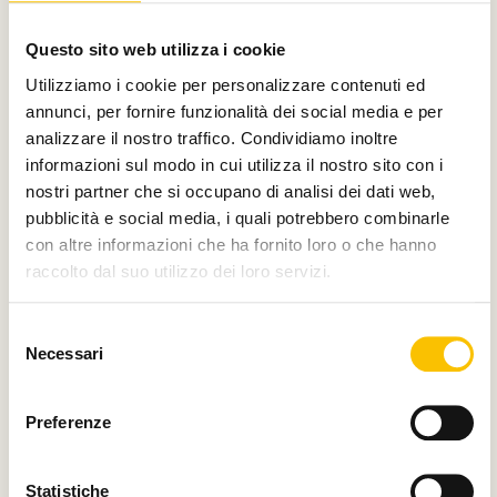
Con il contributo di
Questo sito web utilizza i cookie
Utilizziamo i cookie per personalizzare contenuti ed
annunci, per fornire funzionalità dei social media e per
analizzare il nostro traffico. Condividiamo inoltre
Charity partner
informazioni sul modo in cui utilizza il nostro sito con i
nostri partner che si occupano di analisi dei dati web,
pubblicità e social media, i quali potrebbero combinarle
con altre informazioni che ha fornito loro o che hanno
raccolto dal suo utilizzo dei loro servizi.
Paese ospite d'onore
Selezione
Necessari
del
consenso
Regione ospite d'onore
Preferenze
Statistiche