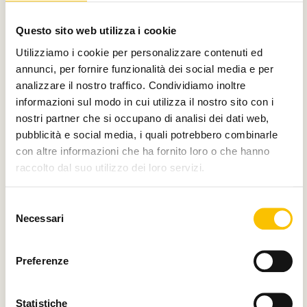
Con il contributo di
Questo sito web utilizza i cookie
Utilizziamo i cookie per personalizzare contenuti ed
annunci, per fornire funzionalità dei social media e per
analizzare il nostro traffico. Condividiamo inoltre
Charity partner
informazioni sul modo in cui utilizza il nostro sito con i
nostri partner che si occupano di analisi dei dati web,
pubblicità e social media, i quali potrebbero combinarle
con altre informazioni che ha fornito loro o che hanno
raccolto dal suo utilizzo dei loro servizi.
Paese ospite d'onore
Selezione
Necessari
del
consenso
Regione ospite d'onore
Preferenze
Statistiche