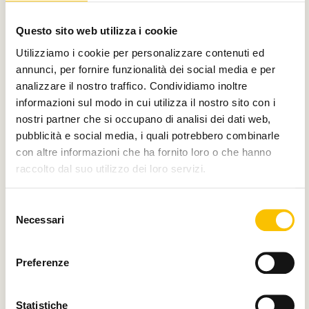
Con il contributo di
Questo sito web utilizza i cookie
Utilizziamo i cookie per personalizzare contenuti ed
annunci, per fornire funzionalità dei social media e per
analizzare il nostro traffico. Condividiamo inoltre
Charity partner
informazioni sul modo in cui utilizza il nostro sito con i
nostri partner che si occupano di analisi dei dati web,
pubblicità e social media, i quali potrebbero combinarle
con altre informazioni che ha fornito loro o che hanno
raccolto dal suo utilizzo dei loro servizi.
Paese ospite d'onore
Selezione
Necessari
del
consenso
Regione ospite d'onore
Preferenze
Statistiche