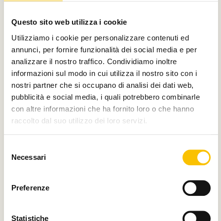
Con il contributo di
Questo sito web utilizza i cookie
Utilizziamo i cookie per personalizzare contenuti ed
annunci, per fornire funzionalità dei social media e per
analizzare il nostro traffico. Condividiamo inoltre
Charity partner
informazioni sul modo in cui utilizza il nostro sito con i
nostri partner che si occupano di analisi dei dati web,
pubblicità e social media, i quali potrebbero combinarle
con altre informazioni che ha fornito loro o che hanno
raccolto dal suo utilizzo dei loro servizi.
Paese ospite d'onore
Selezione
Necessari
del
consenso
Regione ospite d'onore
Preferenze
Statistiche