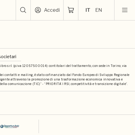
Accedi
IT
EN
societari
bro s.r.l. (p.iva 12057500014) contitolari del trattamento, con sede in Torino, via
 dei contatti e mailing, è stato cofinanziato dal Fondo Europeo di Sviluppo Regionale
elligente attraverso la promozione di una trasformazione economica innovativa e
della comunicazione (TIC)” - “PRIORITA’ I RSI, competitività e transizione digitale”.