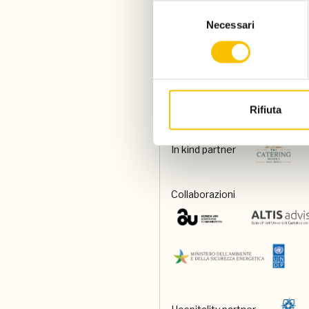
Selezione
Necessari
del
consenso
Special venue
Food and beverage partner
Rifiuta
In kind partner
Collaborazioni