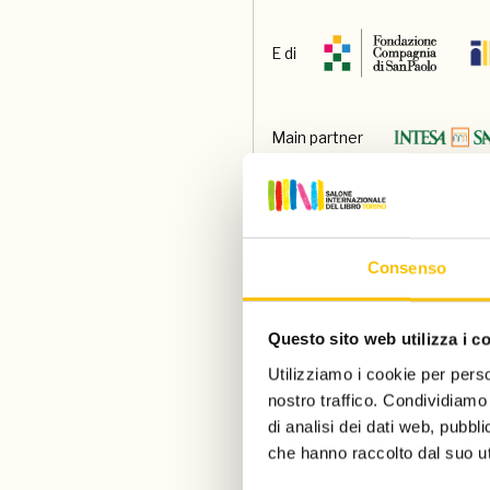
E di
Main partner
Main media partner
Consenso
Partner
Questo sito web utilizza i c
Utilizziamo i cookie per perso
Con il contributo di
nostro traffico. Condividiamo 
di analisi dei dati web, pubbl
che hanno raccolto dal suo uti
Paese ospite d'onore