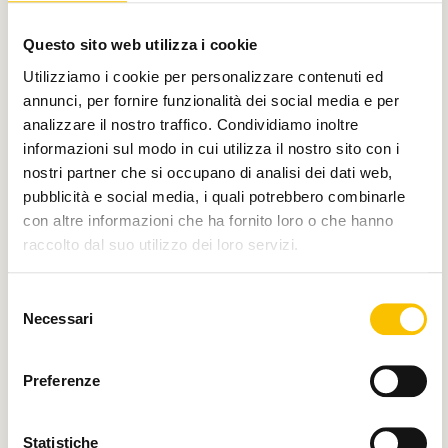
Con il contributo di
Questo sito web utilizza i cookie
Utilizziamo i cookie per personalizzare contenuti ed
annunci, per fornire funzionalità dei social media e per
analizzare il nostro traffico. Condividiamo inoltre
Charity partner
informazioni sul modo in cui utilizza il nostro sito con i
nostri partner che si occupano di analisi dei dati web,
pubblicità e social media, i quali potrebbero combinarle
con altre informazioni che ha fornito loro o che hanno
raccolto dal suo utilizzo dei loro servizi.
Paese ospite d'onore
Selezione
Necessari
del
consenso
Regione ospite d'onore
Preferenze
Statistiche