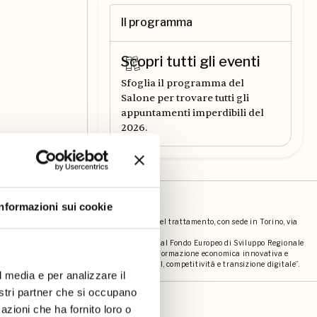
Il programma
Scopri tutti gli eventi
Sfoglia il programma del
Salone per trovare tutti gli
appuntamenti imperdibili del
2026.
societari
Informazioni sui cookie
bro s.r.l. (p.iva 12057500014) contitolari del trattamento, con sede in Torino, via
 dei contatti e mailing, è stato cofinanziato dal Fondo Europeo di Sviluppo Regionale
elligente attraverso la promozione di una trasformazione economica innovativa e
della comunicazione (TIC)” - “PRIORITA’ I RSI, competitività e transizione digitale”.
l media e per analizzare il
nostri partner che si occupano
azioni che ha fornito loro o