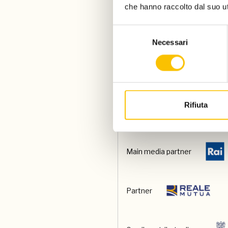
che hanno raccolto dal suo uti
Selezione
Con il sostegno di
Necessari
del
consenso
E di
Rifiuta
Main partner
Main media partner
Partner