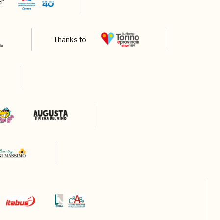
er
Thanks to