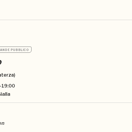
ANDE PUBBLICO
o
aterza)
-19:00
ialla
on