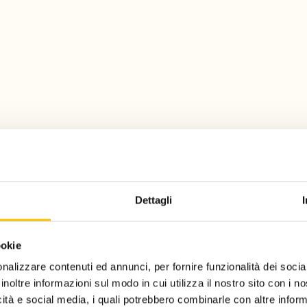
Contatti
Privacy policy
Disclaimer
Dati 
Dettagli
Associazione culturale Torino, la Città del Libro (c.f 97841070010) e Salone Li
Pietro Giannone n. 10, 10121.
L'investimento sulle nostre piattaforme di prenotazione, biglietteria, gestione
ookie
(FESR) nell’ambito dell’Obiettivo di Policy 1 “un’Europa più competitiva e int
intelligente e della connettività regionale alle tecnologie dell’informazione e 
nalizzare contenuti ed annunci, per fornire funzionalità dei socia
inoltre informazioni sul modo in cui utilizza il nostro sito con i 
icità e social media, i quali potrebbero combinarle con altre inform