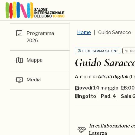
Home
Guido Saracco
Programma
2026
PROGRAMMA SALONE
GR
Guido Saracc
Mappa
Autore di
Alleati digitali
(L
Media
giovedì
14 maggio
18:00
Lingotto
Pad. 4
Sala G
In collaborazione c
Laterza