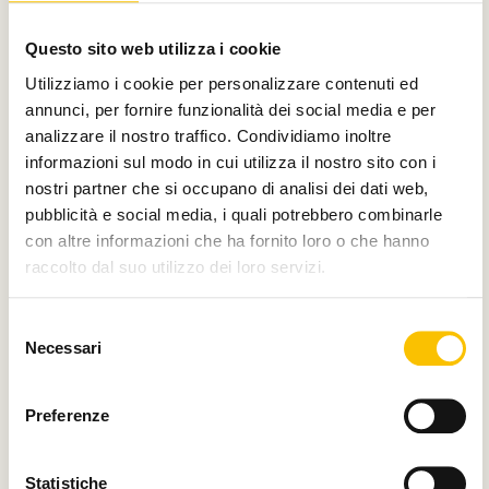
Con il contributo di
Questo sito web utilizza i cookie
Utilizziamo i cookie per personalizzare contenuti ed
annunci, per fornire funzionalità dei social media e per
analizzare il nostro traffico. Condividiamo inoltre
Charity partner
informazioni sul modo in cui utilizza il nostro sito con i
nostri partner che si occupano di analisi dei dati web,
pubblicità e social media, i quali potrebbero combinarle
con altre informazioni che ha fornito loro o che hanno
raccolto dal suo utilizzo dei loro servizi.
Paese ospite d'onore
Selezione
Necessari
del
consenso
Regione ospite d'onore
Preferenze
Statistiche