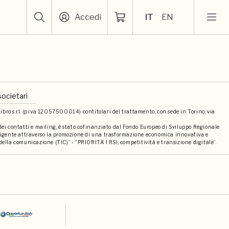
Accedi
IT
EN
societari
bro s.r.l. (p.iva 12057500014) contitolari del trattamento, con sede in Torino, via
 dei contatti e mailing, è stato cofinanziato dal Fondo Europeo di Sviluppo Regionale
elligente attraverso la promozione di una trasformazione economica innovativa e
della comunicazione (TIC)” - “PRIORITA’ I RSI, competitività e transizione digitale”.