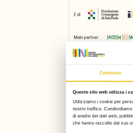
E di
Main partner
Main media partner
Consenso
Partner
Questo sito web utilizza i c
Utilizziamo i cookie per perso
Con il contributo di
nostro traffico. Condividiamo 
di analisi dei dati web, pubbl
che hanno raccolto dal suo uti
Paese ospite d'onore