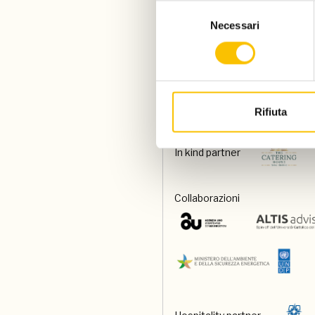
Selezione
Necessari
del
consenso
Special venue
Food and beverage partner
Rifiuta
In kind partner
Collaborazioni